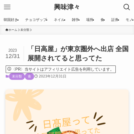
興味津々
韓国好き
チョコザップ
ネイル
雑学
場所
食
証券
モノ
ホーム
未分類
「日高屋」が東京圏外へ出店 全国
2023
12/31
展開されてると思ってた
〈PR〉当サイトはアフィリエイト広告を利用しています。
2023年12月31日
未分類
食