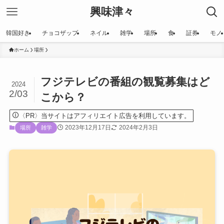
興味津々
韓国好き
チョコザップ
ネイル
雑学
場所
食
証券
モノ
ホーム
場所
フジテレビの番組の観覧募集はど
2024
2/03
こから？
〈PR〉当サイトはアフィリエイト広告を利用しています。
2023年12月17日
2024年2月3日
場所
雑学