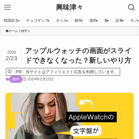
興味津々
韓国好き
チョコザップ
ネイル
雑学
場所
食
証券
モノ
ホーム
雑学
アップルウォッチの画面がスライ
2024
2/23
ドできなくなった？新しいやり方
〈PR〉当サイトはアフィリエイト広告を利用しています。
2024年2月23日
雑学