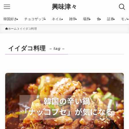
興味津々
韓国好き
チョコザップ
ネイル
雑学
場所
食
証券
モノ
ホーム
イイダコ料理
イイダコ料理
– tag –