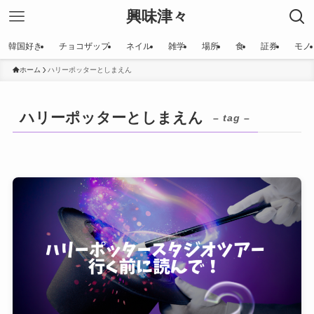
興味津々
韓国好き
チョコザップ
ネイル
雑学
場所
食
証券
モノ
ホーム
ハリーポッターとしまえん
ハリーポッターとしまえん
– tag –