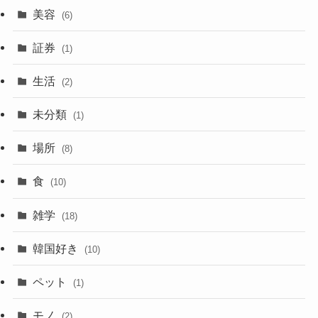
美容
(6)
証券
(1)
生活
(2)
未分類
(1)
場所
(8)
食
(10)
雑学
(18)
韓国好き
(10)
ペット
(1)
モノ
(2)