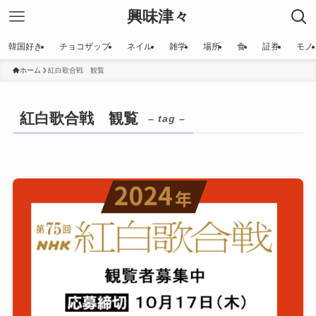
興味津々
韓国好き
チョコザップ
ネイル
雑学
場所
食
証券
モノ
ホーム
紅白歌合戦 観覧
紅白歌合戦 観覧
– tag –