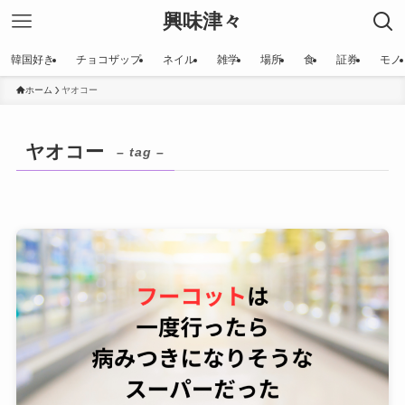
興味津々
韓国好き
チョコザップ
ネイル
雑学
場所
食
証券
モノ
ホーム
ヤオコー
ヤオコー
– tag –